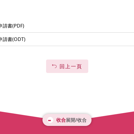
書(PDF)
書(ODT)
回上一頁
展開/收合