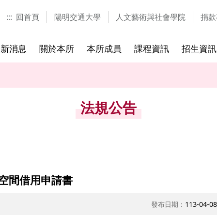
:::
回首頁
陽明交通大學
人文藝術與社會學院
捐款
最新消息
關於本所
本所成員
課程資訊
招生資訊
士學位
研究方向
研究生
歷年課程
參考書目
國際視覺文化研究中心
國際研討會
國際學程
修業規章
歷屆考題
研習營與
法規公告
空間借用申請書
發布日期：
113-04-08