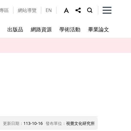
專區
網站導覽
EN
出版品
網路資源
學術活動
畢業論文
及細則
工作坊
法規公告
修課規定
本所資源
視覺文化研究所及輔所
亞際文化研究國際碩士學位學
程
更新日期：
113-10-16
發布單位：
視覺文化研究所