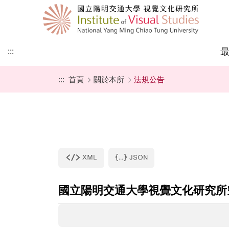
:::
:::
首頁
關於本所
法規公告
本所簡史
師資成員
課程地圖
招生公告
教師最新專書
國際視覺文化研究所
學術演講
視覺文化研究所
成立宗旨
行政人員
最新課程
招生辦法
論文集及專書
國際視覺文化大學部
學術研討會
亞際文化研究國際碩
學程
甄試入學
聯絡我們
捐款專區
一般考試入學
表格下載
國立陽明交通大學視覺文化研究所
所友園地
未來展望