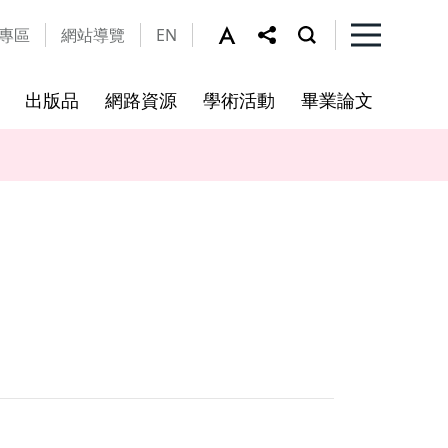
專區
網站導覽
EN
出版品
網路資源
學術活動
畢業論文
及細則
工作坊
法規公告
修課規定
本所資源
視覺文化研究所及輔所
亞際文化研究國際碩士學位學
程