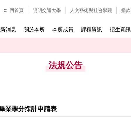
:::
回首頁
陽明交通大學
人文藝術與社會學院
捐款
最新消息
關於本所
本所成員
課程資訊
招生資訊
士學位
研究方向
研究生
歷年課程
參考書目
國際視覺文化研究中心
國際研討會
國際學程
修業規章
歷屆考題
研習營與
法規公告
畢業學分採計申請表