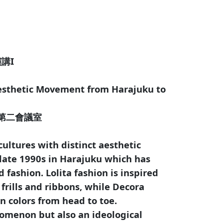
演講I
Aesthetic Movement from Harajuku to
 第二會議室
ultures with distinct aesthetic
late 1990s in Harajuku which has
 fashion. Lolita fashion is inspired
frills and ribbons, while Decora
n colors from head to toe.
nomenon but also an ideological