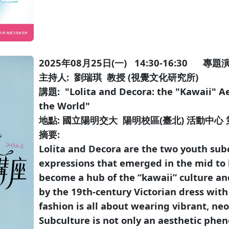
2025年08月25日(一) 14:30-16:30 專題
主持人: 劉瑞琪 教授 (視覺文化研究所)
講題: "Lolita and Decora: the "Kawaii" 
the World"
地點: 國立陽明交大 陽明校區(臺北) 活動中心
摘要:
Lolita and Decora are the two youth subc
expressions that emerged in the mid to 
become a hub of the “kawaii” culture and
by the 19th-century Victorian dress with 
fashion is all about wearing vibrant, neo
Subculture is not only an aesthetic phe