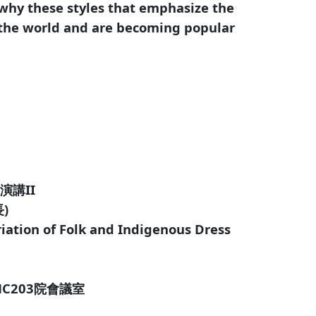
why these styles that emphasize the
 the world and are becoming popular
演講II
)
iation of Folk and Indigenous Dress
HC203院會議室