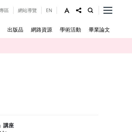
專區
網站導覽
EN
出版品
網路資源
學術活動
畢業論文
及細則
工作坊
法規公告
修課規定
本所資源
視覺文化研究所及輔所
亞際文化研究國際碩士學位學
程
學」講座