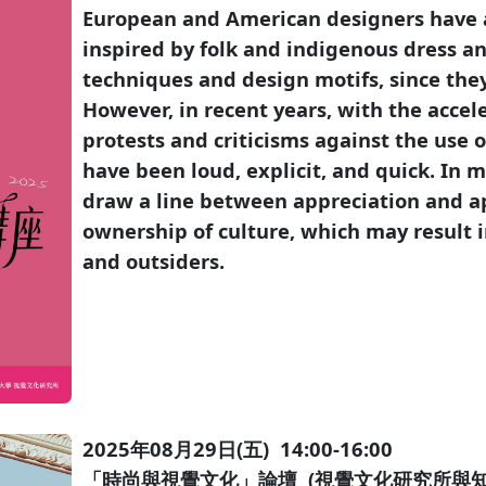
European and American designers have 
inspired by folk and indigenous dress 
techniques and design motifs, since they
However, in recent years, with the acce
protests and criticisms against the use o
have been loud, explicit, and quick. In
draw a line between appreciation and a
ownership of culture, which may result 
and outsiders.
2025年08月29日(五) 14:00-16:00
「時尚與視覺文化」論壇 (視覺文化研究所與知