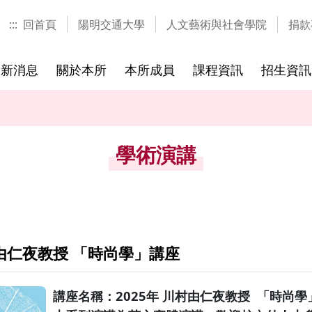
:::
回首頁
陽明交通大學
人文藝術與社會學院
捐款
最新消息
關於本所
本所成員
課程資訊
招生資訊
士學位
研究方向
研究生
歷年課程
參考書目
國際視覺文化研究中心
國際研討會
國際學程
修業規章
歷屆考題
研習營與
學術演講
村由仁夜教授 「時尚學」講座
講座名稱：2025年 川村由仁夜教授 「時尚