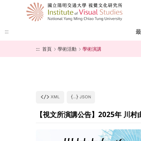
:::
:::
首頁
學術活動
學術演講
本所簡史
師資成員
課程地圖
招生公告
教師最新專書
國際視覺文化研究所
學術演講
視覺文化研究所
成立宗旨
行政人員
最新課程
招生辦法
論文集及專書
國際視覺文化大學部
學術研討會
亞際文化研究國際碩
學程
甄試入學
聯絡我們
捐款專區
一般考試入學
表格下載
【視文所演講公告】2025年 川
所友園地
未來展望