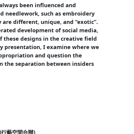
always been influenced and
and needlework, such as embroidery
 are different, unique, and “exotic”.
lerated development of social media,
f these designs in the creative field
 my presentation, I examine where we
ppropriation and question the
in the separation between insiders
行藝空間合辦)