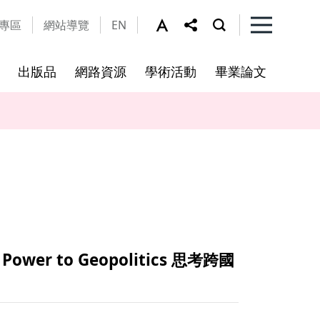
專區
網站導覽
EN
出版品
網路資源
學術活動
畢業論文
及細則
工作坊
法規公告
修課規定
本所資源
視覺文化研究所及輔所
亞際文化研究國際碩士學位學
程
ower to Geopolitics 思考跨國