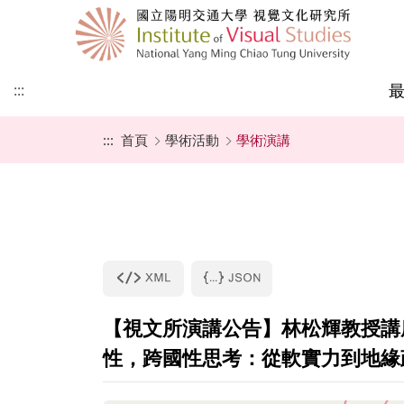
:::
:::
首頁
學術活動
學術演講
本所簡史
師資成員
課程地圖
招生公告
教師最新專書
國際視覺文化研究所
學術演講
視覺文化研究所
成立宗旨
行政人員
最新課程
招生辦法
論文集及專書
國際視覺文化大學部
學術研討會
亞際文化研究國際碩
學程
甄試入學
聯絡我們
捐款專區
一般考試入學
表格下載
【視文所演講公告】林松輝教授講座：Thinki
所友園地
未來展望
性，跨國性思考：從軟實力到地緣