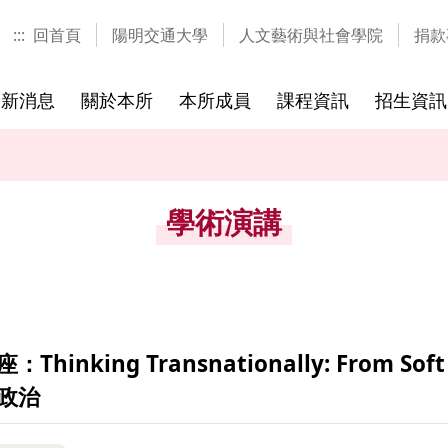
:::
回首頁
陽明交通大學
人文藝術與社會學院
捐款
最新消息
關於本所
本所成員
課程資訊
招生資訊
士學位
研究方向
研究生
歷年課程
參考書目
國際視覺文化研究中心
國際研討會
國際學程
修業規章
歷屆考題
研習營與
學術演講
ng Transnationally: From Soft P
政治