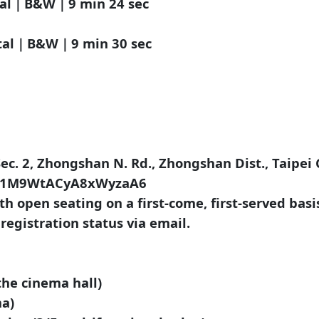
al｜B&W｜9 min 24 sec
ital｜B&W｜9 min 30 sec
c. 2, Zhongshan N. Rd., Zhongshan Dist., Taipei 
gle/1M9WtACyA8xWyzaA6
ith open seating on a first-come, first-served basi
 registration status via email.
the cinema hall)
ma)