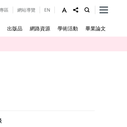
專區
網站導覽
EN
出版品
網路資源
學術活動
畢業論文
及細則
工作坊
法規公告
修課規定
本所資源
視覺文化研究所及輔所
亞際文化研究國際碩士學位學
程
談