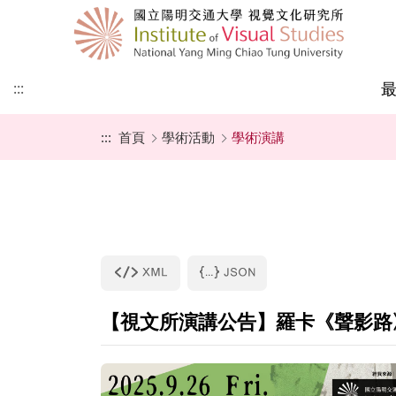
:::
:::
首頁
學術活動
學術演講
本所簡史
師資成員
課程地圖
招生公告
教師最新專書
國際視覺文化研究所
學術演講
視覺文化研究所
成立宗旨
行政人員
最新課程
招生辦法
論文集及專書
國際視覺文化大學部
學術研討會
亞際文化研究國際碩
學程
甄試入學
聯絡我們
捐款專區
一般考試入學
表格下載
【視文所演講公告】羅卡《聲影路
所友園地
未來展望