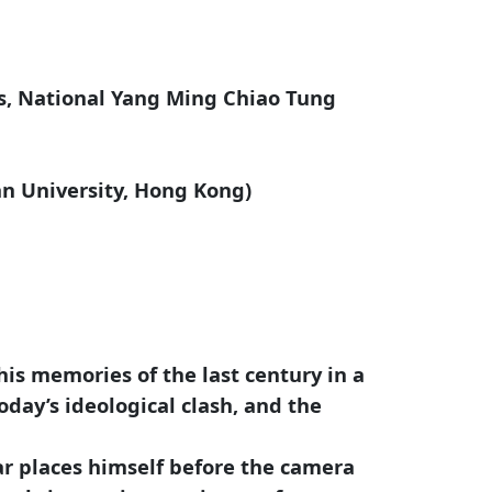
ies, National Yang Ming Chiao Tung
an University, Hong Kong)
his memories of the last century in a
oday’s ideological clash, and the
r places himself before the camera