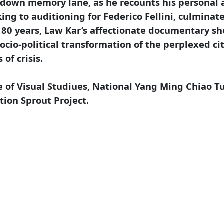
rip down memory lane, as he recounts his personal
ing to auditioning for Federico Fellini, culminate
t 80 years, Law Kar’s affectionate documentary sh
cio-political transformation of the perplexed cit
of crisis.
te of Visual Studiues, National Yang Ming Chiao 
tion Sprout Project.