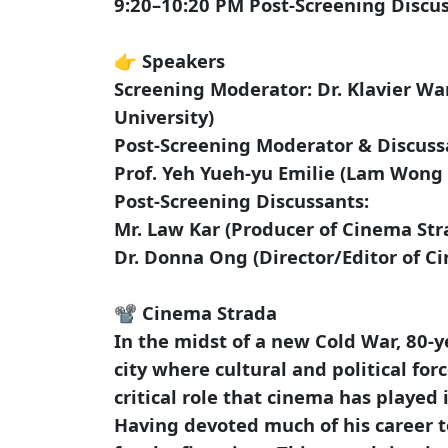
9:20–10:20 PM Post-Screening Discus
👉 Speakers
Screening Moderator: Dr. Klavier Wan
University)
Post-Screening Moderator & Discuss
Prof. Yeh Yueh-yu Emilie (Lam Wong 
Post-Screening Discussants:
Mr. Law Kar (Producer of Cinema Stra
Dr. Donna Ong (Director/Editor of C
📽 Cinema Strada
In the midst of a new Cold War, 80-y
city where cultural and political fo
critical role that cinema has played 
Having devoted much of his career t