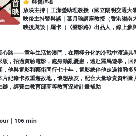
👉 與會講者
放映主持｜王潔瑩助理教授（國立陽明交通大
映後主持暨與談｜葉月瑜講座教授（香港嶺南
映後與談｜羅卡（《聲影路》出品人，線上參
長心路——童年生活於澳門，在兩極分化的冷戰中渡過其
影版，拍過實驗電影，處身動亂憂患，遠赴羅馬遊學，回
期，他與電影和藝術同行七十年，電影總伴他走過複雜多
本片紀錄卡叔重遊故地，懷想故友，配合大量珍貴資料圖
主辦，經費由教育部高等教育深耕計畫補助
ur｜106 min