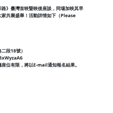
影路》臺灣首映暨映後座談，同場加映其早
共襄盛舉！活動詳情如下（Please
二段18號）
8xWyzaA6
位有限，將以E-mail通知報名結果。