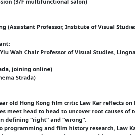
sion (3/F multifunctional salon)
g (Assistant Professor, Institute of Visual Stud
ant:
Yiu Wah Chair Professor of Visual Studies, Lingn
da, joining online)
inema Strada)
ear old Hong Kong film critic Law Kar reflects on 
rces meet head to head to uncover root causes of t
in defining “right” and “wrong”.
o programming and film history research, Law Ka