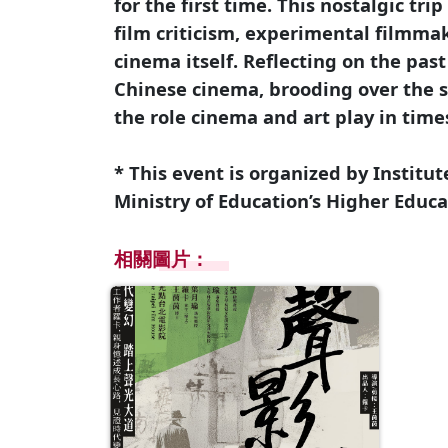
for the first time. This nostalgic t
film criticism, experimental filmmak
cinema itself. Reflecting on the pas
Chinese cinema, brooding over the so
the role cinema and art play in times 
* This event is organized by Institu
Ministry of Education’s Higher Educa
相關圖片：