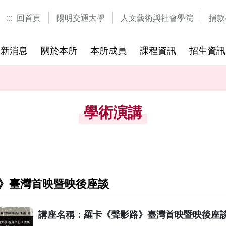
:::
回首頁
陽明交通大學
人文藝術與社會學院
捐款
最新消息
關於本所
本所成員
課程資訊
招生資訊
士學位
研究方向
研究生
歷年課程
參考書目
國際視覺文化研究中心
國際研討會
國際學程
修業規章
歷屆考題
研習營與
學術演講
》臺灣首映暨映後座談
講座名稱：羅卡《聲影路》臺灣首映暨映後座