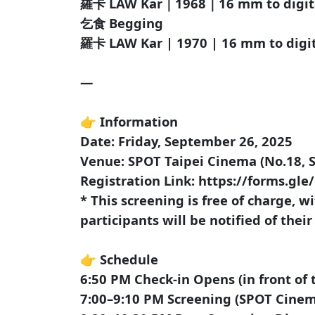
羅卡 LAW Kar｜1968｜16 mm to digit
乞食 Begging
羅卡 LAW Kar | 1970 | 16 mm to dig
—
👉 Information
Date: Friday, September 26, 2025
Venue: SPOT Taipei Cinema (No.18, Se
Registration Link: https://forms.
* This screening is free of charge, w
participants will be notified of their
👉 Schedule
6:50 PM Check-in Opens (in front of 
7:00–9:10 PM Screening (SPOT Cine