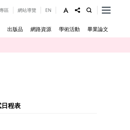
專區
網站導覽
EN
出版品
網路資源
學術活動
畢業論文
及細則
工作坊
法規公告
修課規定
本所資源
視覺文化研究所及輔所
亞際文化研究國際碩士學位學
程
試日程表