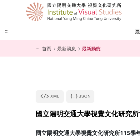
:::
:::
首頁
最新消息
最新動態
本所簡史
師資成員
課程地圖
招生公告
教師最新專書
國際視覺文化研究所
學術演講
視覺文化研究所
成立宗旨
行政人員
最新課程
招生辦法
論文集及專書
國際視覺文化大學部
學術研討會
亞際文化研究國際碩
學程
甄試入學
聯絡我們
捐款專區
一般考試入學
表格下載
國立陽明交通大學視覺文化研究所
所友園地
未來展望
國立陽明交通大學視覺文化研究所115學