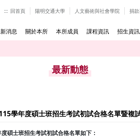
:::
回首頁
陽明交通大學
人文藝術與社會學院
捐款
最新消息
關於本所
本所成員
課程資訊
招生資訊
士學位
研究方向
研究生
歷年課程
參考書目
國際視覺文化研究中心
國際研討會
國際學程
修業規章
歷屆考題
研習營與
最新動態
115學年度碩士班招生考試初試合格名單暨複
年度碩士班招生考試初試合格名單如下：